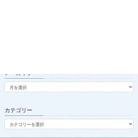
長拳初段・１級・２級 検定合格者
合否判定基準・重点項目
公認審判員登録者名簿
公認指導員登録者名簿
アーカイブ
ア
ー
カ
イ
ブ
カテゴリー
カ
テ
ゴ