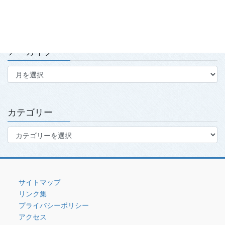
2026.7.15
アーカイブ
ア
ー
カ
イ
ブ
カテゴリー
カ
テ
ゴ
リ
ー
サイトマップ
リンク集
プライバシーポリシー
アクセス