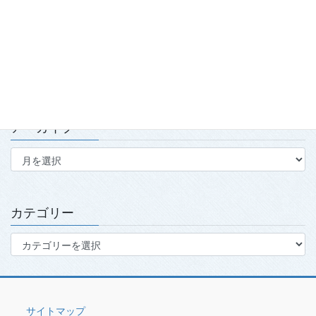
2026.7.15
第139回・140回理事会・第15回定時社員総会を開催
2026.7.15
アーカイブ
ア
ー
カ
イ
ブ
カテゴリー
カ
テ
ゴ
リ
ー
サイトマップ